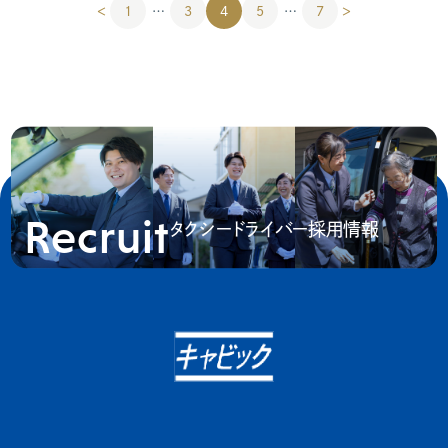
＜
1
…
3
4
5
…
7
＞
前
次
の
の
ペ
ペ
ー
ー
ジ
ジ
Recruit
タクシードライバー採用情報